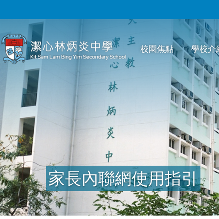
移至主內容
Main
校園焦點
學校介
navigation
家長內聯網使用指引