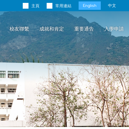
Language
English
中文
主頁
常用連結
switcher
校友聯繫
成就和肯定
重要通告
入學申請