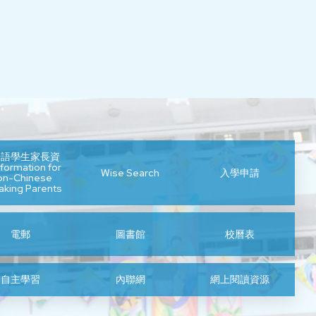
華語學生家長資
formation for
Wise Search
入學申請
on-Chinese
aking Parents
電郵
圖書館
校曆表
自主學習
內聯網
網上閱讀資源