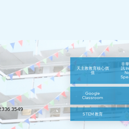
非
天主教教育核心價
訊 In
值
N
Spe
Google
Classroom
336 3549
STEM 教育