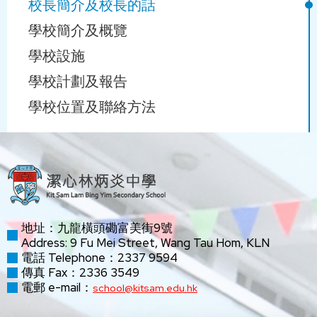
校長簡介及校長的話
生艇坐滿了百多人，他們正慶幸生還之際，艇尾有兩人發現
教育學者Zimmerman所提出的「自主學習」四大元素：知識
塞利格曼和Angela Duckworth就思考到：「是否能有更健全
根據當天世界和本地教育的趨勢及未來人才的素質，我期望
學校簡介及概覽
腳下有洞入水，正忙 不停潑走海水，船頭有兩個人看到就
技巧(Cognitive Skills)、元認知能力(Metacognitive skills)、動
的衡量自律的方式，並以此證明它比IQ更與學習表現相
能提昇潔心的教師團隊以提供高效而優質教育，亦期望能培
說：我們真幸運，那個入水的洞不在我們船頭，否則就辛苦
機 (Affective Skills)及行為 (Behaviour)，學生課堂表現是積極
關？」，為探索這個問題，他們展開了兩年的研究計畫。 他
學校設施
育潔心女兒成為「修身明德，格物求智，關社樂群，至善完
了！
及高度參與，成效顯而易見的。是次體驗亦肯定學校「自主
們在開學時針對一群八年級生(相當於台灣的國中2年級學生)
美」的未來社會棟樑。
學校計劃及報告
學習、小組互助」教學改革的方向。
做研究，並使用5種不同的方式來計量自律，如衝動行為問
學校位置及聯絡方法
他們不知道彼此同坐一條船，別人面對的問題好像與自己毫
卷、自我控制問卷、請家長和老師對學生的自律程度做評
願潔心女兒能均衡發展並一展所長──教育是讓孩子在德、
無關係一般，缺乏危機感，更談不上彼此互為肢體的關係
在2012年，學校重新設計中一適應課程，配合新中一課堂以
估、以及跟Mischel類似的延後滿足測驗，(他們給學生一個
智、體、群、美、靈六育中得到均衡發展。每個孩子都有天
了！
小組互助、自主學習模式推行，以準備同學需具備的學習技
裝了一塊錢的信封，然後告訴學生，他們可以馬上花掉錢，
賦的才能，只需適時適切的機會便能夠發展潛能，便能一展
巧及小組建設的培訓。而其他級別，我們亦以漸進方式，落
也可以等一個禮拜後，把裝錢的信封帶來領兩塊錢的獎金)當
所長，振翅高飛。
正如聖經所說，我們眾人都成了一個身體，受同一個聖神所
實「多說、多做、多展示」的課堂學習元素，學生在課堂上
然，他們也對學生做了IQ測試 (OLSAT7, level G)。學年結束
滋養，各肢體彼此關照。聖保祿宗徒在致格林多前書第十二
通過小組討論、課前預習、課內任務實踐及展示學習成果，
時，他們以好幾種方式衡量學生的學習表現，如期末平均成
願潔心女兒在關愛中成長，學會愛人如己關社樂群──生活就
章12-26節(若是一個肢體受，所有肢體都一同受苦，若是一
啟導學生積極學習及主動探究的課堂氣氛。計劃推行一年後
績(GPA)、春季學測(spring achievement test)、是否獲得志願
是教育。在日常學習和活動，從體惜自己學會寬恕他人；從
地址：九龍橫頭磡富美街9號
個肢體蒙受尊榮，所有的肢體都一同歡樂)中，詳述了我們眾
所見，通過學校推動朋輩互助的學習模式，學生在課堂的表
高中的入學許可、花在家庭作業上的時間等等。結果除了2種
尊重自己學會尊重他人；從接納自己學會接納他人。在群體
Address: 9 Fu Mei Street, Wang Tau Hom, KLN
人同屬於一個身體，彼此互為肢體的觀念，但這與我們生活
現較前積極，學生與學生經常交流及切磋，能達互相砥礪之
評量外，其餘都顯現出自律比IQ更與學習成效相關，而且相
中，學會忍耐、體諒、尊重、包容。善待他人，愛人如己，
電話 Telephone：2337 9594
中的事實距離很遠！
效；課堂常見同學利用小黑板列寫討論結果，並分享意見，
關度非常大達到0.67。
進而關心國家和社會，成為關愛近人的好公民。
傳真 Fax：2336 3549
各級學生的學習態度及成績表現日漸進步。
電郵 e-mail：
school@kitsam.edu.hk
校園生活亦一樣，學校推動不同學生活動及組織，目的讓老
塞利格曼和Angela Duckworth用比較好的方式來衡量自律程
願全校員生都能終身學習──學校教育是育人的園地，能促進
師及學生一同建議設校園，為潔心所有同學福址而努力。另