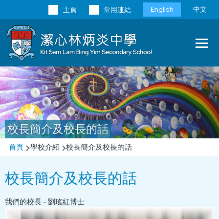
移至主內容
Language
English
中文
主頁
常用連結
switcher
Main
T
navi
校長簡介及校長的話
導
首頁
學校介紹
校長簡介及校長的話
航
校長簡介及校長的話
連
結
我們的校長 - 劉瑤紅博士