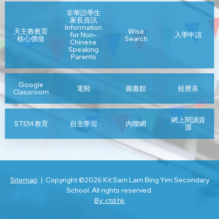
又於2013年5月，我與何成耀副校長、陳美玲助理校長及麥
度，結果發現自律比智商(IQ)更能預測學習成績。低自律的
及成就師生的發展。願全體師生均能努力學習，精益求精，
外亦希望搭建平台，讓同學能有不同機會學習及發揮自己的
劍儀主任到訪廣州白雲區景泰中學及廣州八十中學，了解兩
人比低智商的人成績更差，高自律的人比高智商的人成績表
非華語學生
日新又新。知識不再是永恆不變的，終身學習的態度和能力
家長資訊
才能。今天有這麼多的學生領袖願意服務及貢獻學校，我們
校辦學理念、初高中推行自主學習進程，我們觀察學生校園
現更好。
將是教育的關鍵。
Information
天主教教育
Wise
for Non-
入學申請
感到高興及欣慰的。但更重要的是其他同學的參與，團結一
生活、觀課評課，並與當地校長和老師進行專業交流。是次
核心價值
Search
Chinese
心，為我們的學習和愉快的校園生活而努力。
行程體會甚深，再次肯定潔心團隊對發展具校本特色的「小
一直以來，許多同學或教育工作者均很重視學生的智能(IQ測
Speaking
最後，祈求聖神助祐，讓全體員生滿有平安、健康、福樂和
Parents
組互助、自主學習」課堂教學方向。
驗的成績)，許多學生以為自己不夠別人聰明，而提早自暴自
智慧!
在團體內，如果每人都明白自己是身體其中的一個肢體，大
棄。但這個研究結論提示我們，自律在一個人的事業或學業
Google
家分享同一個餅，大家彼此關懷，盡力獻出自己的一分力，
在開展自主學習的路上，本校推動「自主學習、小組互助」
的成功上，佔了很重要的位置。(自律能力也就是我們自己管
劉瑤紅校長
電郵
圖書館
校曆表
Classroom
才能共享成就的光榮。所有學會及服務隊以致所有的同學，
的教學模式、策略和安排，包括: 建立教師專業學習社群、營
理自己的能力，自律是我們為了達成目標而對自我所訂的要
如何能盡自己的責任，我們可從活動組織和參與，來衡量自
造學生小組合作學習的氛圍、修訂及設計課程、改善課室及
求，例如寫日記或每天背五個英文單字等，但許多人會因為
網上閱讀資
己是否是不可或缺的一份。每個團員本只問付出，不問結
校園環境等，希望能進一步提昇學生的學習動機及效能。
一時興起，而違犯規律，一次、兩次之後，就越來不把規律
STEM 教育
自主學習
內聯網
源
果的心態，便能與團體融合一起，共負責任去建樹我們的學
期待繼續與大家分享我們的成果!
當回事。)
校。
劉瑤紅校長
智商是天生的，我們只能接受自己的智商測驗成果，但我們
彼此互為肢體的精神是耶穌基督的精神，祂要求我們懂得放
可以靠後天的意志來培養自律的能力。故此恆心和自律是成
Sitemap
| Copyright ©
2026 Kit Sam Lam Bing Yim Secondary
下自己，視周圍的人是我們的兄弟姊妹， 我們的肢體，他們
功必不可少的要件。
School. All rights reserved.
的需要就是我們的需要，只有這樣，我們才能真正屬於基
By: ctd.hk
督，是祂的肢體。
自律是指人能服從內在良心的規律，並能適當的約束自我的