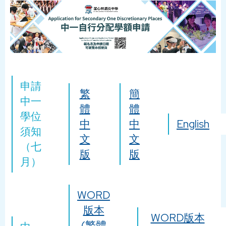
申請
繁
簡
中一
體
體
學位
中
中
English
須知
文
文
（七
版
版
月）
WORD
版本
WORD版本
(繁體