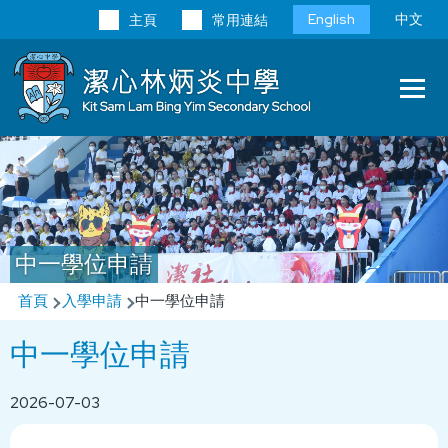
移至主內容
Language
English
中文
主頁
常用連結
switcher
Main
T
navi
中一學位申請
導
首頁
入學申請
中一學位申請
航
中一學位申請
連
結
2026-07-03