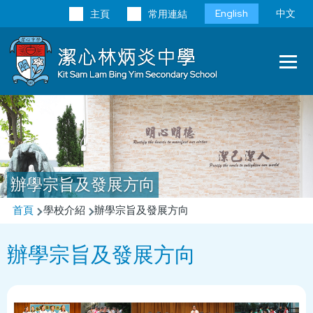
移至主內容
Language
English
中文
主頁
常用連結
switcher
Main
T
navi
辦學宗旨及發展方向
導
首頁
學校介紹
辦學宗旨及發展方向
航
辦學宗旨及發展方向
連
結